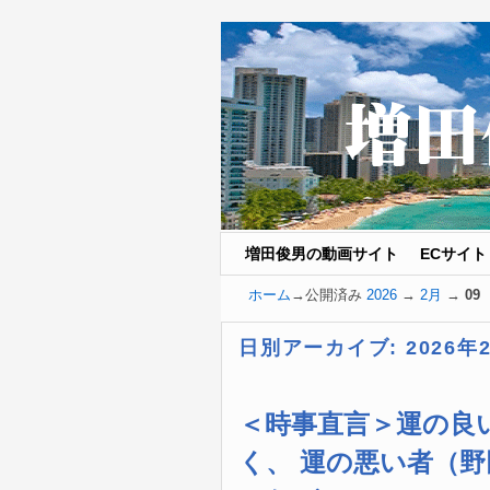
増田俊男の動画サイト
メインコンテンツへ移動
サブコンテンツへ移動
ECサイト
ホーム
→公開済み
2026
→
2月
→
09
日別アーカイブ:
2026年
＜時事直言＞運の良
く、 運の悪い者（