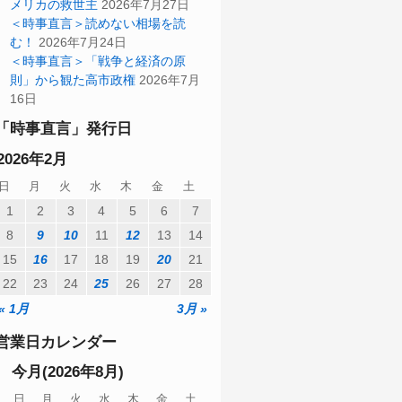
メリカの救世主
2026年7月27日
＜時事直言＞読めない相場を読
む！
2026年7月24日
＜時事直言＞「戦争と経済の原
則」から観た高市政権
2026年7月
16日
「時事直言」発行日
2026年2月
日
月
火
水
木
金
土
1
2
3
4
5
6
7
8
9
10
11
12
13
14
15
16
17
18
19
20
21
22
23
24
25
26
27
28
« 1月
3月 »
営業日カレンダー
今月(2026年8月)
日
月
火
水
木
金
土