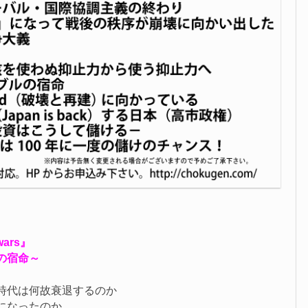
 wars』
の宿命～
時代は何故衰退するのか
になったのか