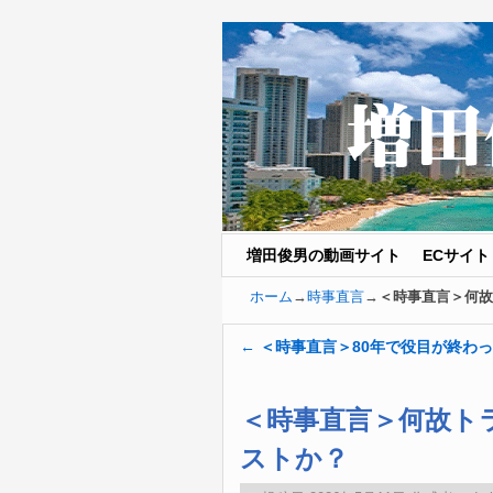
増田俊男の動画サイト
メインコンテンツへ移動
サブコンテンツへ移動
ECサイト
ホーム
→
時事直言
→
＜時事直言＞何故
←
＜時事直言＞80年で役目が終わっ
投稿ナビゲーション
＜時事直言＞何故ト
ストか？