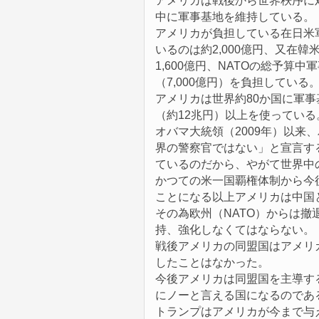
アメリカは戦後から世界秩序に
中に軍事基地を維持している。
アメリカが負担している在日米軍
いるのは約2,000億円、又在韓
1,600億円、NATOの総予算
（7,000億円）を負担している
アメリカは世界約80か国に軍事
（約12兆円）以上を使っている
オバマ大統領（2009年）以来
界の警察官ではない」と宣言す
ているのだから、やがて世界中
かつての米一国覇権体制から今
ことになる以上アメリカは中国
その為欧州（NATO）からは
持、強化しなくてはならない。
戦後アメリカの同盟国はアメリ
したことはなかった。
今後アメリカは同盟国を主導す
にノーと言える国になるのであ
トランプはアメリカが今まで与