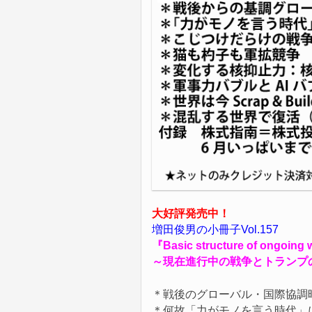
大好評発売中！
増田俊男の小冊子Vol.157
『Basic structure of ongoing
～現在進行中の戦争とトランプ
＊戦後のグローバル・国際協調
＊何故「力がモノを言う時代」