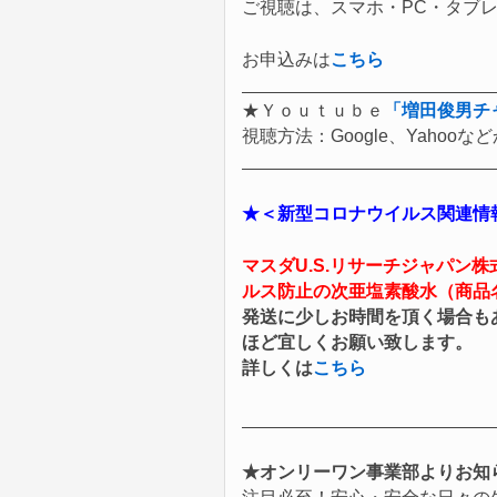
ご視聴は、スマホ・PC・タブ
お申込みは
こちら
★Ｙｏｕｔｕｂｅ
「増田俊男チ
視聴方法：Google、Yaho
★＜新型コロナウイルス関連情
マスダU.S.リサーチジャパン
ルス防止の
次亜塩素酸水
（商品
発送に少しお時間を頂く場合も
ほど宜しくお願い致します。
詳しくは
こちら
★オンリーワン事業部よりお知