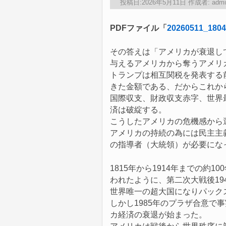
投稿日:
2026年5月11日
作成者:
admi
PDFファイル「
20260511_1804
その答えは「アメリカが衰退し
与えるアメリカから奪うアメリ
トランプは相互関税を発表する
きた金額である、だからこれか
国際収支、財政収支赤字、世界
済は破綻する。
こうしたアメリカの危機感から
アメリカの持続の為には民主主
の指導者（大統領）が必要にな
1815年から1914年までの約
われたように、第二次大戦後194
世界唯一の超大国になりパック
しかし1985年のプラザ合意で
カ経済の衰退が始まった。