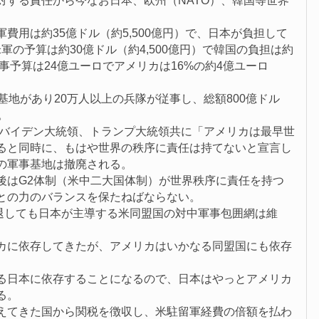
対する責任から今なお日本、欧州（NATO）、韓国等世界
費用は約35億ドル（約5,500億円）で、日本が負担して
米軍の予算は約30億ドル（約4,500億円）で韓国の負担は約
中軍事予算は24億ユーロでアメリカは16%の約4億ユーロ
。
基地があり20万人以上の兵隊が従事し、総額800億ドル
。
、バイデン大統領、トランプ大統領共に「アメリカは最早世
ると同時に、もはや世界の秩序に責任は持てないと宣言し
の軍事基地は撤廃される。
後はG2体制（米中二大国体制）が世界秩序に責任を持つ
との力のバランスを保たねばならない。
撤退しても日本が主導する米同盟国の対中軍事包囲網は維
カに依存してきたが、アメリカはいかなる同盟国にも依存
る日本に依存することになるので、日本はやっとアメリカ
る。
えてきた国から関税を徴収し、米駐留軍経費の倍額を払わ