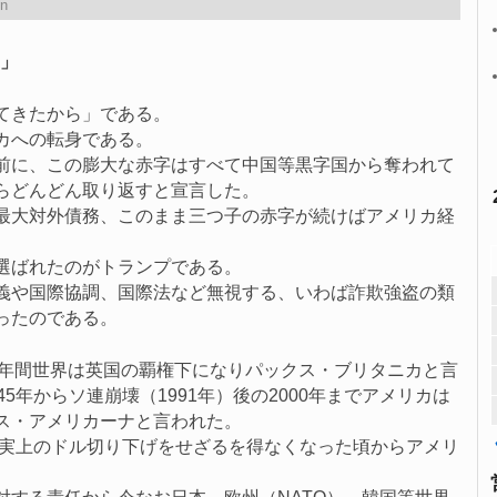
n
」
てきたから」である。
カへの転身である。
前に、この膨大な赤字はすべて中国等黒字国から奪われて
らどんどん取り返すと宣言した。
最大対外債務、このまま三つ子の赤字が続けばアメリカ経
選ばれたのがトランプである。
義や国際協調、国際法など無視する、いわば詐欺強盗の類
ったのである。
100年間世界は英国の覇権下になりパックス・ブリタニカと言
5年からソ連崩壊（1991年）後の2000年までアメリカは
ス・アメリカーナと言われた。
事実上のドル切り下げをせざるを得なくなった頃からアメリ