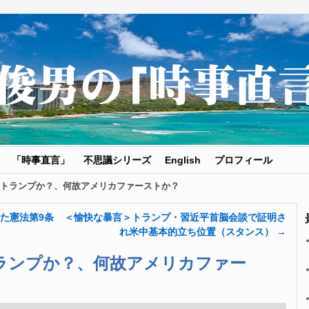
「時事直言」
不思議シリーズ
English
プロフィール
トランプか？、何故アメリカファーストか？
た憲法第9条
＜愉快な暴言＞トランプ・習近平首脳会談で証明さ
れ米中基本的立ち位置（スタンス）
→
ランプか？、何故アメリカファー