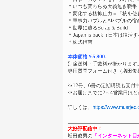
＊いつも変わらぬ大義無き戦争
＊変化する核抑止力＝「核を使
＊軍事力バブルとAIバブルの宿
＊世界に迫るScrap & Build
＊Japan is back（日本は復活
＊株式指南
本体価格￥5,800-
別途送料・手数料が掛かります
専用質問フォーム付き（増田俊
※12冊、6冊の定期購読も受
※お届けまでに2～4営業日ほ
詳しくは、
https://www.musrjec.
大好評配信中！
増田俊男の
「インターネット目