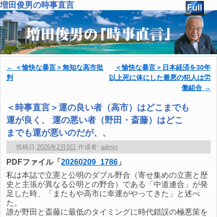
増田俊男の時事直言
←
＜愉快な暴言＞無知な高市批
＜愉快な暴言＞日本経済を30年
投稿ナビゲーション
判
以上死に体にした最悪の犯人は労
働組合
→
＜時事直言＞運の良い者（高市）はどこまでも
運が良く、 運の悪い者（野田・斎藤）はどこ
までも運が悪いのだが、、
投稿日:
2026年2月9日
作成者:
admin
PDFファイル「
20260209_1786
」
私は本誌で立憲と公明のダブル野合（寄せ集めの立憲と歴
史と主張が異なる公明との野合）である「中道連合」が発
足した時、「またもや高市に幸運がやってきた」と述べ
た。
誰が野田と斎藤に最低のタイミングに時代錯誤の極悪策を