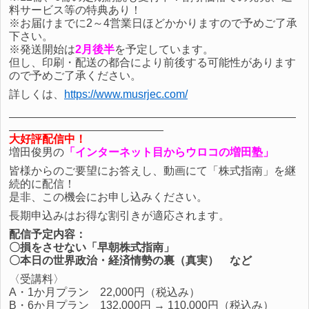
料サービス等の特典あり！
※お届けまでに2～4営業日ほどかかりますので予めご了承
下さい。
※発送開始は
2月後半
を予定しています。
但し、印刷・配送の都合により前後する可能性があります
ので予めご了承ください。
詳しくは、
https://www.musrjec.com/
大好評配信中！
増田俊男の
「インターネット目からウロコの増田塾」
皆様からのご要望にお答えし、動画にて「株式指南」を継
続的に配信！
是非、この機会にお申し込みください。
長期申込みはお得な割引きが適応されます。
配信予定内容：
〇損をさせない「早朝株式指南」
〇本日の世界政治・経済情勢の裏（真実） など
〈受講料〉
A・1か月プラン 22,000円（税込み）
B・6か月プラン 132,000円 → 110,000円（税込み）