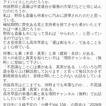
アドバイスしたのだろうか。
何故野田と斎藤は中道連合が最善の方策だなどと信じ込ん
だのだろうか。
私は、野田も斎藤も何者かに巧みに誘導されたのだと思っ
ている。
極短期間に歴史ある党と支持者を捨てさせた者がいたとす
れば一体と誰だろうか。
野田も斎藤も今になって見れば「やられた！」と思ってい
るのではないか。
亡き安倍晋三も高市早苗も「運は創るモノ」であることを
よく心得ている。
何事にも裏（本音・真実）と表（建前・名目）がある。
日々の名目と真実を知りたい方は「増田チャンネル」（無
料）に登録して下さい。
「不思議なことには裏がある、真実がある、いろいろな問
題を取り上げ解説致しております」と言って毎日欠かさず
動画発信を続け、皆様が聞いたことのないお話をしていま
す。
何故高市はどこまでも、何時までも幸運なのか、、不思議
なことには裏（真実）がある。
高市早苗の幸運の裏と表を増田チャンネル（無料）でお話
ししたいと思っています。
近日中に入稿予定の「小冊子Vol. 156」 の題名は「2026年