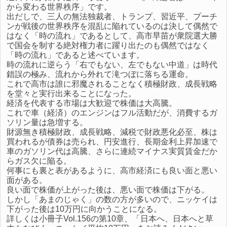
から変わる世界秩序」です。
出だしで、三人の無法独裁者、トランプ、習近平、プーチ
ンが戦後の世界秩序を混乱に陥れているのは決して偶然で
はなく「時の流れ」であるとして、高市早苗が衆院選大勝
で国会を制する絶対権力者に躍り出たのも偶然ではなく
「時の流れ」であると述べています。
時の流れに逆らう「右でもない、左でもない中道」は時代
錯誤の極み、流れから外れて滝つぼに落ちる運命。
これで高市は誰に邪魔されることなく積極財政、成長戦略
を堂々と実行出来ることになった。
経済を代表する市場は大歓迎で株価は大高騰。
これで車（経済）のエンジンはフル活動だが、消費するガ
ソリン量は急増する。
財源無き積極財政、成長戦略、減税で財政悪化必至、株は
買われるが債券は売られ、円安進行、長期金利上昇加速で
車のガソリン代は高騰、さらに連続マイナス実質賃金だか
らガス欠に陥る。
何事にも裏と表があるように、高市経済にも良い面と悪い
面がある。
良い面で株価が上がった後は、悪い面で株価は下がる。
しかし「あまのじゃく」の数の方が多いので、ニッケイは
下がった後は10万円に向かうことになる。
詳しくは小冊子Vol.156の第10章、「日本へ、日本へと草