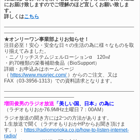
にお届け致しますのでご理解のほど宜しくお願い致しま
す。
詳しくは
こちら
★オンリーワン事業部よりお知らせ！
注目必至！安心・安全な日々の生活の為に様々なものを取
り揃えてみました。
・ニノリッチステムジェルローションα 120㎖
・約70種類の栄養補助食品（BioSupport）
詳細・お申込みはホームページ
（
https://www.musrjec.com/
）からのご注文、又は
FAX（03-3956-1313）での資料請求となります。
増田俊男のラジオ放送
「美しい国、日本」の為に
（ラヂオもりおか76.9MHz土曜日 7：00AM）
ラジオ放送の聞き方には2つの方法があります。
1.生放送で聞く（ラヂオもりおかHPからお聞き頂けま
す。）：
https://radiomorioka.co.jp/how-to-listen-internet-
radio/