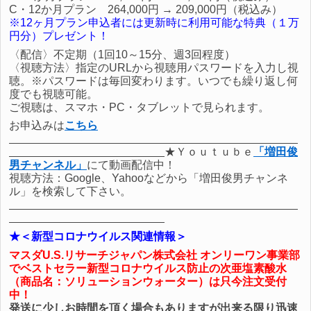
C・12か月プラン 264,000円 → 209,000円（税込み）
※12ヶ月プラン申込者には更新時に利用可能な特典（１万
円分）プレゼント！
〈配信〉不定期（1回10～15分、週3回程度）
〈視聴方法〉指定のURLから視聴用パスワードを入力し視
聴。※パスワードは毎回変わります。いつでも繰り返し何
度でも視聴可能。
ご視聴は、スマホ・PC・タブレットで見られます。
お申込みは
こちら
★Ｙｏｕｔｕｂｅ
「増田俊
男チャンネル」
にて動画配信中！
視聴方法：Google、Yahooなどから「増田俊男チャンネ
ル」を検索して下さい。
★＜新型コロナウイルス関連情報＞
マスダU.S.リサーチジャパン株式会社 オンリーワン事業部
でベストセラー新型コロナウイルス防止の
次亜塩素酸水
（商品名：
ソリューションウォーター
）は只今注文受付
中！
発送に少しお時間を頂く場合もありますが出来る限り迅速