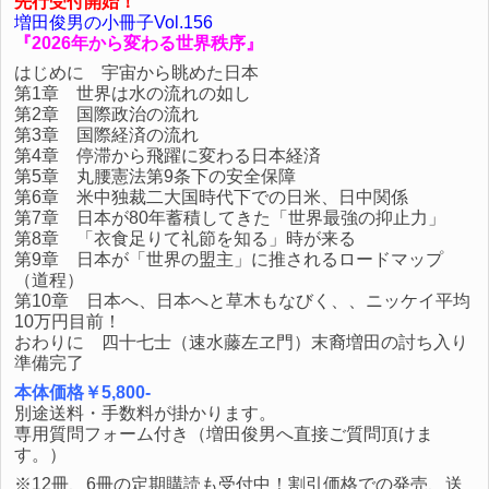
先行受付開始！
増田俊男の小冊子Vol.156
『2026年から変わる世界秩序』
はじめに 宇宙から眺めた日本
第1章 世界は水の流れの如し
第2章 国際政治の流れ
第3章 国際経済の流れ
第4章 停滞から飛躍に変わる日本経済
第5章 丸腰憲法第9条下の安全保障
第6章 米中独裁二大国時代下での日米、日中関係
第7章 日本が80年蓄積してきた「世界最強の抑止力」
第8章 「衣食足りて礼節を知る」時が来る
第9章 日本が「世界の盟主」に推されるロードマップ
（道程）
第10章 日本へ、日本へと草木もなびく、、ニッケイ平均
10万円目前！
おわりに 四十七士（速水藤左ヱ門）末裔増田の討ち入り
準備完了
本体価格￥5,800-
別途送料・手数料が掛かります。
専用質問フォーム付き（増田俊男へ直接ご質問頂けま
す。）
※12冊、6冊の定期購読も受付中！割引価格での発売、送