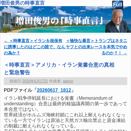
増田俊男の時事直言
←
＜時事直言＞イランを核保有
＜愉快な暴言＞トランプはネタニ
投稿ナビゲーション
に誘導したのはどこの誰で、なん
ヤフとの出来レースを本気でやめ
の為か？
るのか？！
→
＜時事直言＞アメリカ・イラン覚書合意の真相
と緊急警告
投稿日:
2026年6月17日
作成者:
admin
PDFファイル「
20260617_1812
」
イラン戦争停戦延長における覚書（Memorandum of
understanding）合意は最終的核協議再開の第一歩であって
本合意ではない。
世界経済がホルムズ海峡封鎖にこれ以上耐えられなくなっ
ている一方でイランは原油と天然ガス輸出禁止と資金凍結
の制裁に耐えられなくなっている。