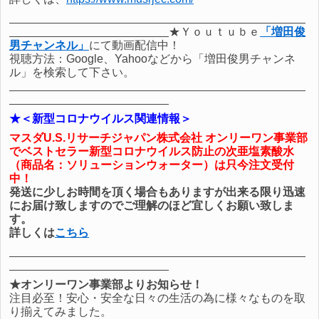
★Ｙｏｕｔｕｂｅ
「増田俊
男チャンネル」
にて動画配信中！
視聴方法：Google、Yahooなどから「増田俊男チャンネ
ル」を検索して下さい。
★＜新型コロナウイルス関連情報＞
マスダU.S.リサーチジャパン株式会社 オンリーワン事業部
でベストセラー新型コロナウイルス防止の
次亜塩素酸水
（商品名：
ソリューションウォーター
）は只今注文受付
中！
発送に少しお時間を頂く場合もありますが出来る限り迅速
にお届け致しますのでご理解のほど宜しくお願い致しま
す。
詳しくは
こちら
★オンリーワン事業部よりお知らせ！
注目必至！安心・安全な日々の生活の為に様々なものを取
り揃えてみました。