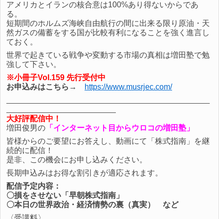
アメリカとイランの核合意は100%あり得ないからであ
る。
短期間のホルムズ海峡自由航行の間に出来る限り原油・天
然ガスの備蓄をする国が比較有利になることを強く進言し
ておく。
世界で起きている戦争や変動する市場の真相は増田塾で勉
強して下さい。
※小冊子Vol.159 先行受付中
お申込みはこちら→
https://www.musrjec.com/
大好評配信中！
増田俊男の
「インターネット目からウロコの増田塾」
皆様からのご要望にお答えし、動画にて「株式指南」を継
続的に配信！
是非、この機会にお申し込みください。
長期申込みはお得な割引きが適応されます。
配信予定内容：
〇損をさせない「早朝株式指南」
〇本日の世界政治・経済情勢の裏（真実） など
〈受講料〉