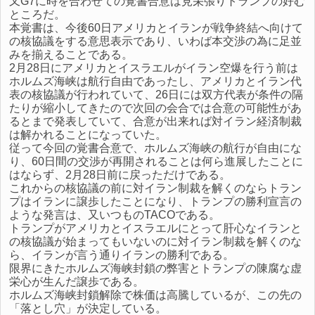
又G7に時を合わせての覚書合意は見栄張りトランプの好む
ところだ。
本覚書は、今後60日アメリカとイランが戦争終結へ向けて
の核協議をする意思表示であり、いわば本交渉の為に足並
みを揃えることである。
2月28日にアメリカとイスラエルがイラン空爆を行う前は
ホルムズ海峡は航行自由であったし、アメリカとイラン代
表の核協議が行われていて、26日には双方代表が条件の隔
たりが縮小してきたので次回の会合では合意の可能性があ
るとまで発表していて、合意が出来れば対イラン経済制裁
は解かれることになっていた。
従って今回の覚書合意で、ホルムズ海峡の航行が自由にな
り、60日間の交渉が再開されることは何ら進展したことに
はならず、2月28日前に戻っただけである。
これからの核協議の前に対イラン制裁を解くのならトラン
プはイランに譲歩したことになり、トランプの勝利宣言の
ような発言は、又いつものTACOである。
トランプがアメリカとイスラエルにとって肝心なイランと
の核協議が始まってもいないのに対イラン制裁を解くのな
ら、イランが言う通りイランの勝利である。
限界にきたホルムズ海峡封鎖の弊害とトランプの陳腐な虚
栄心が生んだ譲歩である。
ホルムズ海峡封鎖解除で株価は高騰しているが、この先の
「落とし穴」が決定している。