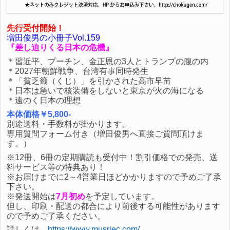
先行受付開始！
増田俊男の小冊子Vol.159
『差し迫りくる日本の危機』
＊習近平、プーチン、金正恩の3人とトランプの腹の内
＊2027年朝鮮戦争、台湾有事同時発生
＊「貧乏籤（くじ）」を引かされた高市早苗
＊日本は急いで核装備をしないと東京が火の海になる
＊遠のく日本の理想
本体価格￥5,800-
別途送料・手数料が掛かります。
専用質問フォーム付き（増田俊男へ直接ご質問頂けま
す。）
※12冊、6冊の定期購読も受付中！割引価格での発売、送
料サービス等の特典あり！
※お届けまでに2～4営業日ほどかかりますので予めご了承
下さい。
※発送開始は
7月初め
を予定しています。
但し、印刷・配送の都合により前後する可能性があります
ので予めご了承ください。
詳しくは、
https://www.musrjec.com/