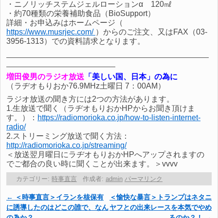
・ニノリッチステムジェルローションα 120㎖
・約70種類の栄養補助食品（BioSupport）
詳細・お申込みはホームページ（
https://www.musrjec.com/
）からのご注文、又はFAX（03-
3956-1313）での資料請求となります。
増田俊男のラジオ放送
「美しい国、日本」の為に
（ラヂオもりおか76.9MHz土曜日 7：00AM）
ラジオ放送の聞き方には2つの方法があります。
1.生放送で聞く（ラヂオもりおかHPからお聞き頂けま
す。）：
https://radiomorioka.co.jp/how-to-listen-internet-
radio/
2.ストリーミング放送で聞く方法：
http://radiomorioka.co.jp/streaming/
＜放送翌月曜日にラヂオもりおかHPへアップされますの
でご都合の良い時に聞くことが出来ます。＞vvvv
カテゴリー:
時事直言
作成者:
admin
パーマリンク
←
＜時事直言＞イランを核保有
＜愉快な暴言＞トランプはネタニ
投稿ナビゲーション
に誘導したのはどこの誰で、なん
ヤフとの出来レースを本気でやめ
の為か？
るのか？！
→